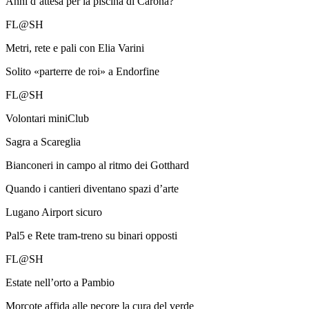
Anni d’attesa per la piscina di Carona?
FL@SH
Metri, rete e pali con Elia Varini
Solito «parterre de roi» a Endorfine
FL@SH
Volontari miniClub
Sagra a Scareglia
Bianconeri in campo al ritmo dei Gotthard
Quando i cantieri diventano spazi d’arte
Lugano Airport sicuro
Pal5 e Rete tram-treno su binari opposti
FL@SH
Estate nell’orto a Pambio
Morcote affida alle pecore la cura del verde